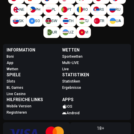
NE
PH
PL
PT
RO
RS
RU
SK
SO
SW
TH
TJ
TR
UA
UR
UZ
VI
INFORMATION
WETTEN
Boni
Sportwetten
App
Multi-LIVE
Wetten
Live
SPIELE
STATISTIKEN
Slots
Statistiken
BL Games
Ergebnisse
Live Casino
HILFREICHE LINKS
APPS
Mobile Version
iOS
Registrieren
Android
18+