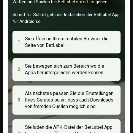
Wetten und Spielen bei BetLabel sofort losgehen.
Schritt für Schritt geht die Installation der BetLabel App
für Android so:
Sie öffnen in Ihrem mobilen Browser die
Seite von BetLabel
Sie bewegen sich zum Bereich wo die
Apps heruntergeladen werden können
Als nächstes passen Sie die Einstellungen
Ihres Gerätes so an, dass auch Downloads
von fremden Quellen möglich sind
Sie laden die APK-Datei der BetLabel App