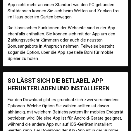
App nicht mehr an einen Standort wie den PC gebunden.
Stattdessen können Sie sich beim Wetten und Zocken frei
im Haus oder im Garten bewegen.
Die klassischen Funktionen der Webseite sind in der App
ebenfalls enthalten. Sie können sich mit der App um den
Zahlungsverkehr kümmern oder auch die neusten
Bonusangebote in Anspruch nehmen. Teilweise besteht
sogar die Option, über die App spezielle Boni für mobile
Spieler zu holen.
SO LÄSST SICH DIE BETLABEL APP
HERUNTERLADEN UND INSTALLIEREN
Für den Download gibt es grundsätzlich zwei verschiedene
Optionen. Welche Option Sie wählen sollten ist davon
abhängig, mit welchem Betriebssystem Ihr mobiles Endgerät
betrieben wird. Die eine App ist für Android-Geräte geeignet,
während die andere App nur auf iOS-Geräten installiert
werden kann. Der Download der iOS-App ist in der Summe