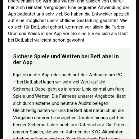
übersichtlich. So wird das Wetten und Spielen von überall
her zum reinsten Vergnügen. Eine bequeme Anwendung der
App bedeutet uns sehr viel. So haben die Entwickler speziell
auf eine möglichst übersichtliche Gestaltung geachtet. Wie
es sich für BetLabel gehört, kommen vor allem die Farben
Grün und Weiss in der App vor. So sind Sie es sich als Gast
bei BetLabel vielleicht schon gewohnt.
Sichere Spiele und Wetten bei BetLabel in
der App
Egal ob in der App oder auch auf der Webseite am PC
– bei BetLabel legen wir sehr viel Wert auf die
Sicherheit. Dabei geht es in erster Linie einmal um faire
Spiele und Wetten. Die Fairness unserer Angebote lässt
sich durch externe und neutrale Audits belegen.
Gleichzeitig halten wir uns bei BetLabel natürlich an die
Vorgaben unserer Lizenzgeber. Darüber hinaus geht es
bei der Sicherheit aber auch um Datenschutz. Die Daten
unserer Spieler, die wir im Rahmen der KYC-Aktivitäten