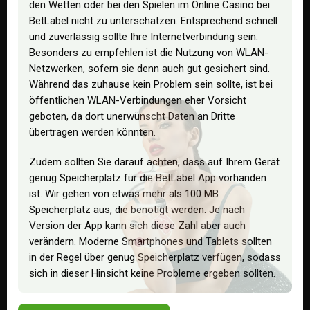
den Wetten oder bei den Spielen im Online Casino bei
BetLabel nicht zu unterschätzen. Entsprechend schnell
und zuverlässig sollte Ihre Internetverbindung sein.
Besonders zu empfehlen ist die Nutzung von WLAN-
Netzwerken, sofern sie denn auch gut gesichert sind.
Während das zuhause kein Problem sein sollte, ist bei
öffentlichen WLAN-Verbindungen eher Vorsicht
geboten, da dort unerwünscht Daten an Dritte
übertragen werden könnten.
Zudem sollten Sie darauf achten, dass auf Ihrem Gerät
genug Speicherplatz für die BetLabel App vorhanden
ist. Wir gehen von etwas mehr als 100 MB
Speicherplatz aus, die benötigt werden. Je nach
Version der App kann sich diese Zahl aber auch
verändern. Moderne Smartphones und Tablets sollten
in der Regel über genug Speicherplatz verfügen, sodass
sich in dieser Hinsicht keine Probleme ergeben sollten.