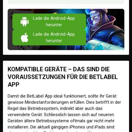
Lade die Android-App
herunter
Lade die Android-App
herunter
KOMPATIBLE GERÄTE – DAS SIND DIE
VORAUSSETZUNGEN FÜR DIE BETLABEL
APP
Damit die BetLabel App ideal funktioniert, sollte Ihr Gerät
gewisse Mindestanforderungen erfüllen. Dies betrifft in der
Regel das Betriebssystem, indirekt aber auch das
verwendete Gerät. Schliesslich lassen sich auf neueren
Geräten ältere Betriebssysteme oftmals gar nicht mehr
installieren. Die aktuell gängigen iPhones und iPads sind