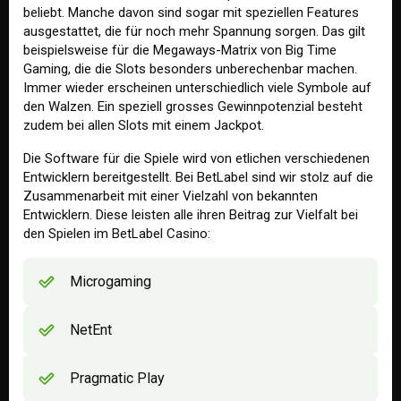
beliebt. Manche davon sind sogar mit speziellen Features
ausgestattet, die für noch mehr Spannung sorgen. Das gilt
beispielsweise für die Megaways-Matrix von Big Time
Gaming, die die Slots besonders unberechenbar machen.
Immer wieder erscheinen unterschiedlich viele Symbole auf
den Walzen. Ein speziell grosses Gewinnpotenzial besteht
zudem bei allen Slots mit einem Jackpot.
Die Software für die Spiele wird von etlichen verschiedenen
Entwicklern bereitgestellt. Bei BetLabel sind wir stolz auf die
Zusammenarbeit mit einer Vielzahl von bekannten
Entwicklern. Diese leisten alle ihren Beitrag zur Vielfalt bei
den Spielen im BetLabel Casino:
Microgaming
NetEnt
Pragmatic Play