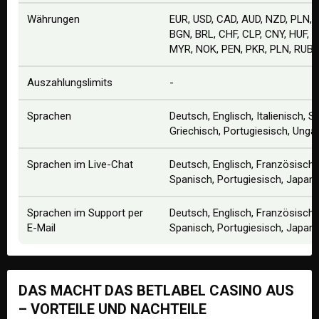
Währungen
EUR, USD, CAD, AUD, NZD, PLN, 
BGN, BRL, CHF, CLP, CNY, HUF, I
MYR, NOK, PEN, PKR, PLN, RUB,
Auszahlungslimits
-
Sprachen
Deutsch, Englisch, Italienisch, S
Griechisch, Portugiesisch, Unga
Sprachen im Live-Chat
Deutsch, Englisch, Französisch, I
Spanisch, Portugiesisch, Japani
Sprachen im Support per
Deutsch, Englisch, Französisch, I
E-Mail
Spanisch, Portugiesisch, Japan
DAS MACHT DAS BETLABEL CASINO AUS
– VORTEILE UND NACHTEILE