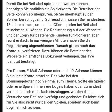
Damit Sie bei BetLabel spielen und wetten können,
benötigen Sie natürlich ein Spielerkonto. Die Betreiber der
Seite können so überprüfen, ob Sie überhaupt zu den
Spielen berechtigt sind. Schliesslich müssen Sie mindestens
18 Jahre alt sein, um an den Glücksspielen bei BetLabel
teilnehmen zu können. Die Registrierung auf der Webseite
und der Login für bestehende Kunden funktionieren aber
recht einfach. In nur wenigen Minuten haben Sie die
Registrierung abgeschlossen. Danach gilt es noch das
Konto zu verifizieren. Dazu können die Betreiber der
Webseite ein amtliches Dokument verlangen, das Ihre
Identität bestätigt.
Pro Person, E-Mail-Adresse oder auch IP-Adresse können
Sie nur ein Konto erstellen. Das wird bei den
Bonusangeboten noch einmal zum Thema. Sollte ein Spieler
oder eine Spielerin mehrere Logins haben oder zumindest
versuchen sich mehrfach einzuloggen, werden diese
Versuche von BetLabel verfolgt und geahndet. Es lohnt sich
für Sie also nicht nur bei den Spielen, sondern auch beim
Login ehrlich zu sein.