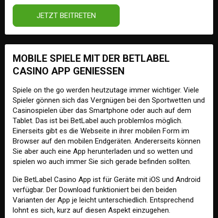
JETZT BEITRETEN
MOBILE SPIELE MIT DER BETLABEL
CASINO APP GENIESSEN
Spiele on the go werden heutzutage immer wichtiger. Viele
Spieler gönnen sich das Vergnügen bei den Sportwetten und
Casinospielen über das Smartphone oder auch auf dem
Tablet. Das ist bei BetLabel auch problemlos möglich.
Einerseits gibt es die Webseite in ihrer mobilen Form im
Browser auf den mobilen Endgeräten. Andererseits können
Sie aber auch eine App herunterladen und so wetten und
spielen wo auch immer Sie sich gerade befinden sollten.
Die BetLabel Casino App ist für Geräte mit iOS und Android
verfügbar. Der Download funktioniert bei den beiden
Varianten der App je leicht unterschiedlich. Entsprechend
lohnt es sich, kurz auf diesen Aspekt einzugehen.