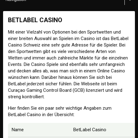
BETLABEL CASINO
Mit einer Vielzahl von Optionen bei den Sportwetten und
einer breiten Auswahl an Spielen im Casino ist das BetLabel
Casino Schweiz eine sehr gute Adresse für die Spieler. Bei
den Sportwetten gibt es viele verschiedene Arten von
Wetten und immer auch zahlreiche Märkte für die einzelnen
Events. Die Casino Spiele sind ebenfalls sehr umfangreich
und decken alles ab, was man sich in einem Online Casino
wünschen kann. Darüber hinaus können Sie sich bei
BetLabel jederzeit sicher fühlen. Die Webseite ist beim
Curaçao Gaming Control Board (GCB) lizenziert und wird
streng kontrolliert.
Hier finden Sie ein paar sehr wichtige Angaben zum
BetLabel Casino in der Übersicht:
Name
BetLabel Casino